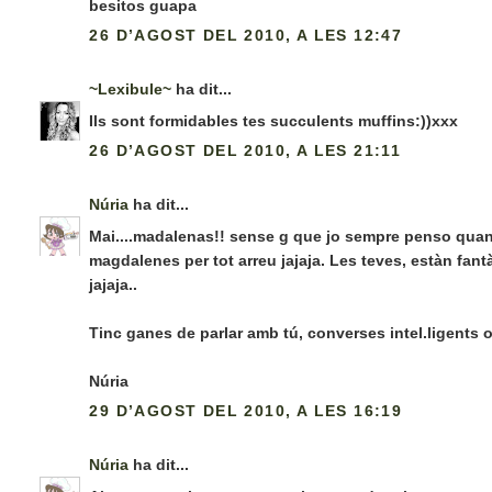
besitos guapa
26 D’AGOST DEL 2010, A LES 12:47
~Lexibule~
ha dit...
Ils sont formidables tes succulents muffins:))xxx
26 D’AGOST DEL 2010, A LES 21:11
Núria
ha dit...
Mai....madalenas!! sense g que jo sempre penso quan 
magdalenes per tot arreu jajaja. Les teves, estàn fa
jajaja..
Tinc ganes de parlar amb tú, converses intel.ligents o n
Núria
29 D’AGOST DEL 2010, A LES 16:19
Núria
ha dit...