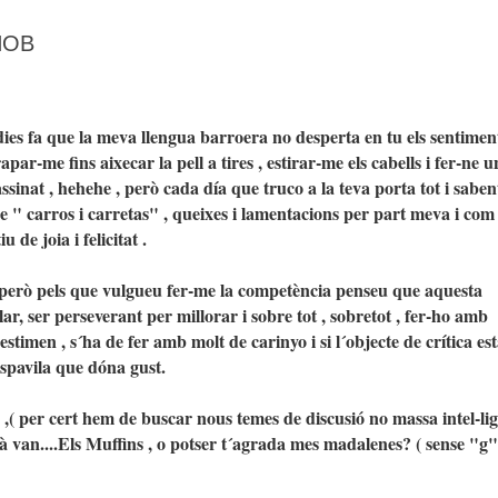
NOB
dies fa que la meva llengua barroera no desperta en tu els sentimen
par-me fins aixecar la pell a tires , estirar-me els cabells i fer-ne u
ssassinat , hehehe , però cada día que truco a la teva porta tot i saben
e " carros i carretas" , queixes i lamentacions per part meva i com
de joia i felicitat .
l , però pels que vulgueu fer-me la competència penseu que aquesta
llar, ser perseverant per millorar i sobre tot , sobretot , fer-ho amb
timen , s´ha de fer amb molt de carinyo i si l´objecte de crítica es
 espavila que dóna gust.
 ,( per cert hem de buscar nous temes de discusió no massa intel-li
llà van....Els Muffins , o potser t´agrada mes madalenes? ( sense "g"