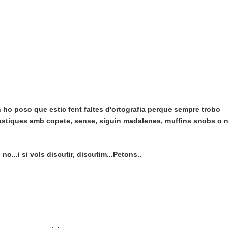
ho poso que estic fent faltes d'ortografia perque sempre trobo
ntàstiques amb copete, sense, siguin madalenes, muffins snobs o 
o...i si vols discutir, discutim...Petons..