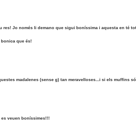
iu res! Jo només li demano que sigui boníssima i aquesta en té to
 bonica que és!
estes madalenes (sense g) tan meravelloses...i si els muffins s
 es veuen boníssimes!!!