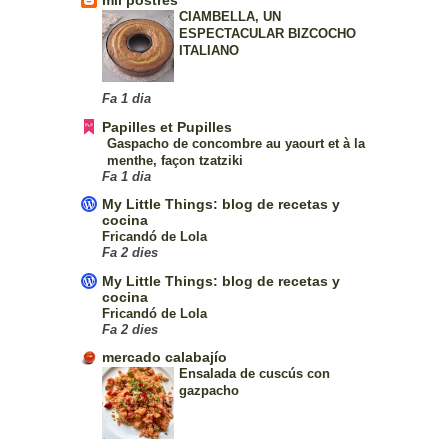
mil postres
CIAMBELLA, UN
ESPECTACULAR BIZCOCHO
ITALIANO
Fa 1 dia
Papilles et Pupilles
Gaspacho de concombre au yaourt et à la
menthe, façon tzatziki
Fa 1 dia
My Little Things: blog de recetas y
cocina
Fricandó de Lola
Fa 2 dies
My Little Things: blog de recetas y
cocina
Fricandó de Lola
Fa 2 dies
mercado calabajío
Ensalada de cuscús con
gazpacho