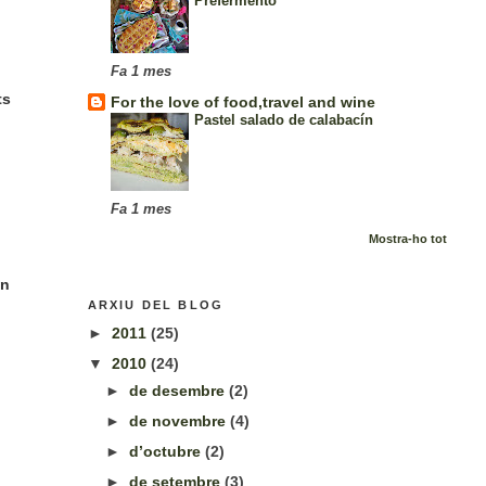
Prefermento
Fa 1 mes
ts
For the love of food,travel and wine
Pastel salado de calabacín
Fa 1 mes
Mostra-ho tot
ón
ARXIU DEL BLOG
►
2011
(25)
▼
2010
(24)
►
de desembre
(2)
►
de novembre
(4)
►
d’octubre
(2)
►
de setembre
(3)