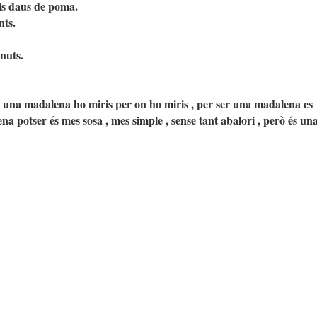
 els daus de poma.
nts.
nuts.
s una madalena ho miris per on ho miris , per ser una madalena es
ena potser és mes sosa , mes simple , sense tant abalori , però és un