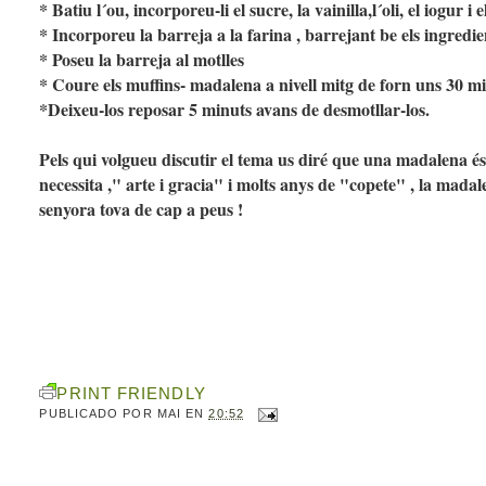
* Batiu l´ou, incorporeu-li el sucre, la vainilla,l´oli, el iogur i
* Incorporeu la barreja a la farina , barrejant be els ingredie
* Poseu la barreja al motlles
* Coure els muffins- madalena a nivell mitg de forn uns 30 mi
*Deixeu-los reposar 5 minuts avans de desmotllar-los.
Pels qui volgueu discutir el tema us diré que una madalena é
necessita ," arte i gracia" i molts anys de "copete" , la madal
senyora tova de cap a peus !
PRINT FRIENDLY
PUBLICADO POR
MAI
EN
20:52