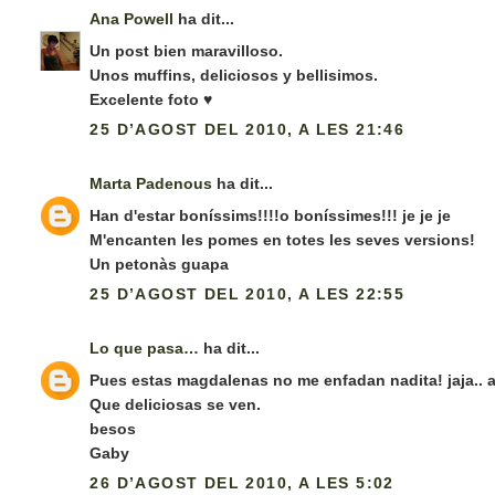
Ana Powell
ha dit...
Un post bien maravilloso.
Unos muffins, deliciosos y bellisimos.
Excelente foto ♥
25 D’AGOST DEL 2010, A LES 21:46
Marta Padenous
ha dit...
Han d'estar boníssims!!!!o boníssimes!!! je je je
M'encanten les pomes en totes les seves versions!
Un petonàs guapa
25 D’AGOST DEL 2010, A LES 22:55
Lo que pasa…
ha dit...
Pues estas magdalenas no me enfadan nadita! jaja.. al
Que deliciosas se ven.
besos
Gaby
26 D’AGOST DEL 2010, A LES 5:02