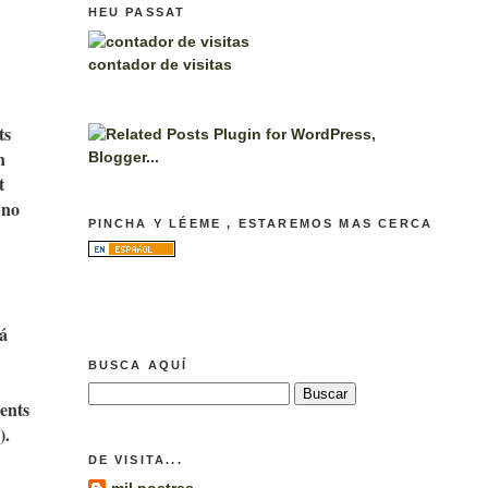
HEU PASSAT
contador de visitas
ts
n
t
 no
PINCHA Y LÉEME , ESTAREMOS MAS CERCA
tá
BUSCA AQUÍ
gents
).
DE VISITA...