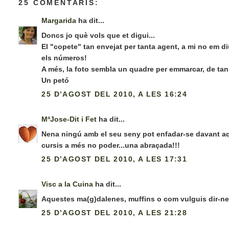
25 COMENTARIS:
Margarida
ha dit...
Doncs jo què vols que et digui...
El "copete" tan envejat per tanta agent, a mi no em d
els números!
A més, la foto sembla un quadre per emmarcar, de tan
Un petó
25 D’AGOST DEL 2010, A LES 16:24
MªJose-Dit i Fet
ha dit...
Nena ningú amb el seu seny pot enfadar-se davant aqu
cursis a més no poder...una abraçada!!!
25 D’AGOST DEL 2010, A LES 17:31
Visc a la Cuina
ha dit...
Aquestes ma(g)dalenes, muffins o com vulguis dir-ne
25 D’AGOST DEL 2010, A LES 21:28