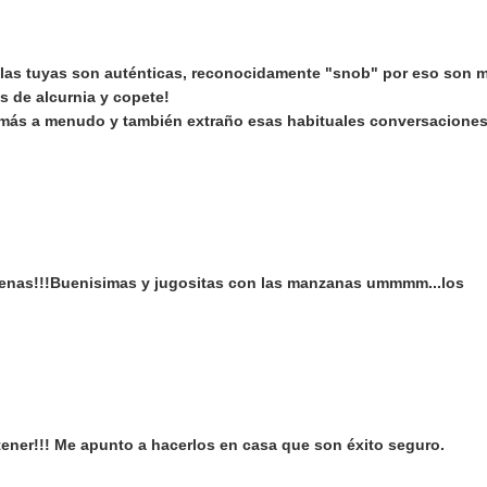
 las tuyas son auténticas, reconocidamente "snob" por eso son 
s de alcurnia y copete!
 más a menudo y también extraño esas habituales conversacione
enas!!!Buenisimas y jugositas con las manzanas ummmm...los
ener!!! Me apunto a hacerlos en casa que son éxito seguro.