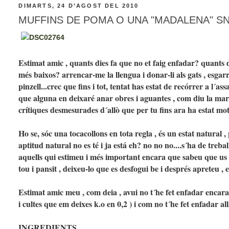
DIMARTS, 24 D’AGOST DEL 2010
MUFFINS DE POMA O UNA "MADALENA" S
Estimat amic , quants dies fa que no et faig enfadar? quants 
més baixos? arrencar-me la llengua i donar-li als gats , esgarra
pinzell...crec que fins i tot, tentat has estat de recórrer a l´a
que alguna en deixaré anar obres i aguantes , com diu la mar
crítiques desmesurades d´allò que per tu fins ara ha estat motiu 
Ho se, sóc una tocacollons en tota regla , és un estat natura
aptitud natural no es té i ja está eh? no no no....s´ha de treba
aquells qui estimeu i més important encara que sabeu que us es
tou i pansit , deixeu-lo que es desfogui be i després apreteu ,
Estimat amic meu , com deia , avui no t´he fet enfadar encara
i cultes que em deixes k.o en 0,2 ) i com no t´he fet enfadar a
INGREDIENTS