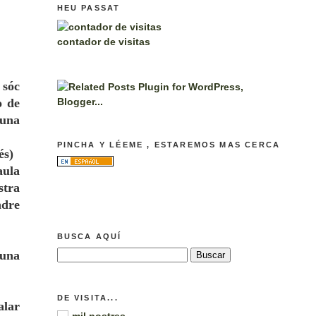
HEU PASSAT
contador de visitas
 sóc
o de
 una
PINCHA Y LÉEME , ESTAREMOS MAS CERCA
és)
aula
stra
ndre
BUSCA AQUÍ
 una
DE VISITA...
alar