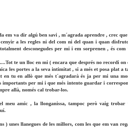
da em va dir algú ben savi , m´agrada aprendre , crec que
cenyir a les regles ni del com ni del quan i quan disfrut
n totalment desconegudes per mi i em sorprenen , és com
.....Tot te un lloc en mi ( encara que després no recordi on 
a les portes a la seva intimitat , si a més et posa plat a t
t en tu en allò que més t´agradarà és ja per mi una mo
s importants per mi i que més intento guardar i correspo
pre allà, només cal trobar-los.
del meu amic , la llonganissa, tampoc però vaig trobar
uí.
ns ) unes llanegues de les millors, com les que em van reg