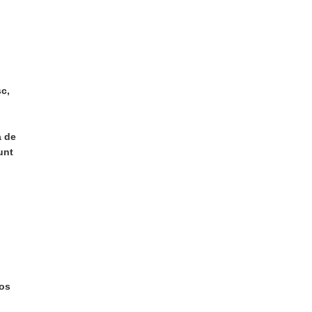
sc,
a de
unt
mos