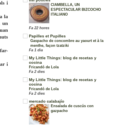
mil postres
ls i
CIAMBELLA, UN
ESPECTACULAR BIZCOCHO
ITALIANO
a la
m un
Fa 22 hores
quan
Papilles et Pupilles
nuts
Gaspacho de concombre au yaourt et à la
menthe, façon tzatziki
far-
Fa 1 dia
My Little Things: blog de recetas y
cocina
ar i
Fricandó de Lola
Fa 2 dies
My Little Things: blog de recetas y
cocina
Fricandó de Lola
Fa 2 dies
mercado calabajío
Ensalada de cuscús con
gazpacho