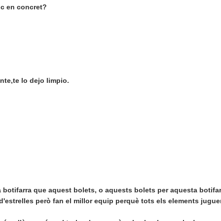
oc en concret?
nte,te lo dejo limpio.
tifarra que aquest bolets, o aquests bolets per aquesta botifarr
 d'estrelles però fan el millor equip perquè tots els elements jugu