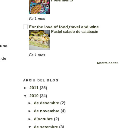
Prefermento
Fa 1 mes
For the love of food,travel and wine
Pastel salado de calabacín
 una
Fa 1 mes
a de
Mostra-ho tot
ARXIU DEL BLOG
►
2011
(25)
▼
2010
(24)
►
de desembre
(2)
►
de novembre
(4)
►
d’octubre
(2)
▼
de setembre
(3)