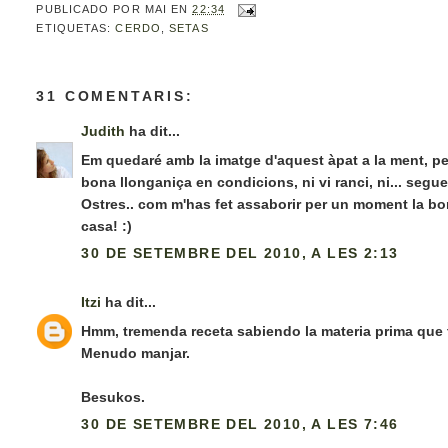
PUBLICADO POR
MAI
EN
22:34
ETIQUETAS:
CERDO
,
SETAS
31 COMENTARIS:
Judith
ha dit...
Em quedaré amb la imatge d'aquest àpat a la ment, per
bona llonganiça en condicions, ni vi ranci, ni... seg
Ostres.. com m'has fet assaborir per un moment la bon
casa! :)
30 DE SETEMBRE DEL 2010, A LES 2:13
Itzi
ha dit...
Hmm, tremenda receta sabiendo la materia prima que t
Menudo manjar.
Besukos.
30 DE SETEMBRE DEL 2010, A LES 7:46