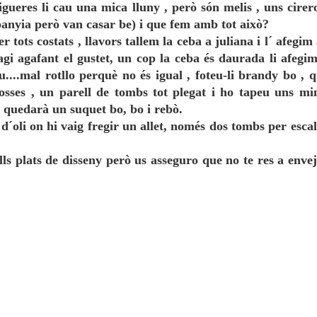
igueres li cau una mica lluny , però són melis , uns cirero
panyia però van casar be) i que fem amb tot això?
tots costats , llavors tallem la ceba a juliana i l´ afegim 
agi agafant el gustet, un cop la ceba és daurada li afegi
iu....mal rotllo perquè no és igual , foteu-li brandy bo , 
grosses , un parell de tombs tot plegat i ho tapeu uns mi
 , quedarà un suquet bo, bo i rebò.
 d´oli on hi vaig fregir un allet, només dos tombs per escal
lls plats de disseny però us asseguro que no te res a envej