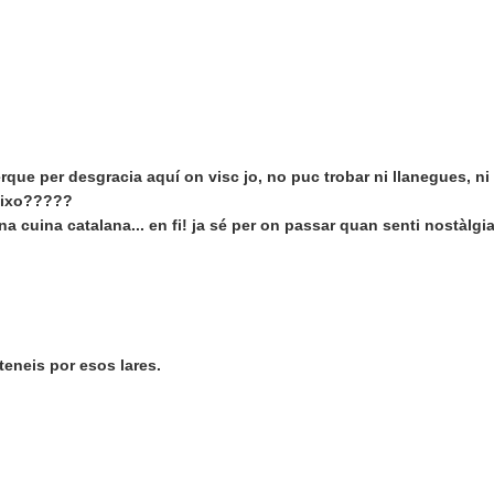
que per desgracia aquí on visc jo, no puc trobar ni llanegues, ni
ueixo?????
a cuina catalana... en fi! ja sé per on passar quan senti nostàlgi
eneis por esos lares.