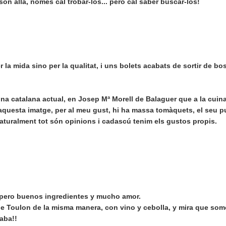
són allà, només cal trobar-los... però cal saber buscar-los!
la mida sino per la qualitat, i uns bolets acabats de sortir de bo
ina catalana actual, en Josep Mª Morell de Balaguer que a la cuin
n aquesta imatge, per al meu gust, hi ha massa tomàquets, el seu p
 Naturalment tot són opinions i cadascú tenim els gustos propis.
s pero buenos ingredientes y mucho amor.
de Toulon de la misma manera, con vino y cebolla, y mira que so
aba!!