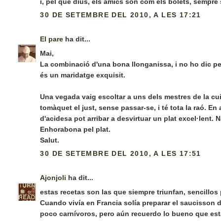
i, pel que dius, els amics són com els bolets, sempre 
30 DE SETEMBRE DEL 2010, A LES 17:21
El pare
ha dit...
Mai,
La combinació d'una bona llonganissa, i no ho dic per 
és un maridatge exquisit.
Una vegada vaig escoltar a uns dels mestres de la cu
tomàquet el just, sense passar-se, i té tota la raó. E
d'acidesa pot arribar a desvirtuar un plat excel·lent.
Enhorabona pel plat.
Salut.
30 DE SETEMBRE DEL 2010, A LES 17:51
Ajonjoli
ha dit...
estas recetas son las que siempre triunfan, sencillo
Cuando vivía en Francia solía preparar el saucisson 
poco carnívoros, pero aún recuerdo lo bueno que est