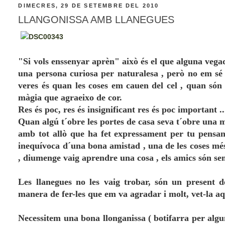
DIMECRES, 29 DE SETEMBRE DEL 2010
LLANGONISSA AMB LLANEGUES
"Si vols enssenyar aprèn" això és el que alguna vega
una persona curiosa per naturalesa , però no em sé 
veres és quan les coses em cauen del cel , quan só
màgia que agraeixo de cor.
Res és poc, res és insignificant res és poc important .
Quan algú t´obre les portes de casa seva t´obre una mic
amb tot allò que ha fet expressament per tu pensan
inequívoca d´una bona amistad , una de les coses mé
, diumenge vaig aprendre una cosa , els amics són sem
Les llanegues no les vaig trobar, són un present 
manera de fer-les que em va agradar i molt, vet-la aq
Necessitem una bona llonganissa ( botifarra per algu