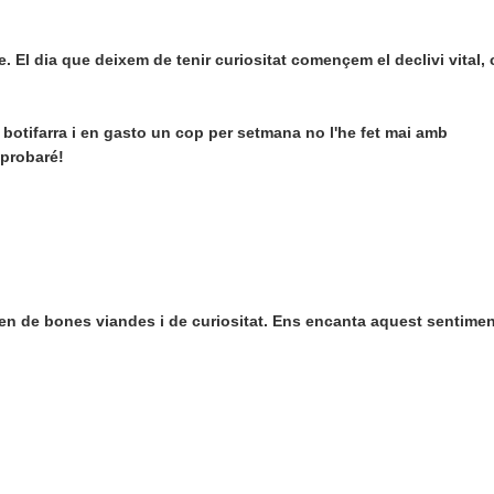
tge. El dia que deixem de tenir curiositat començem el declivi vital,
 botifarra i en gasto un cop per setmana no l'he fet mai amb
 probaré!
len de bones viandes i de curiositat. Ens encanta aquest sentime