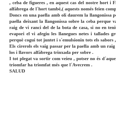
, ceba de figueres , en aquest cas del nostre hort i F
alfàbrega de l´hort també,( aquests només feien com
Doncs en una paella amb oli daurem la llangonissa per 
paella deixant la llangonissa sobre la ceba perque v
raig de vi ranci del de la bota de casa, si no en ten
evapori el vi afegiu les llanegues netes i tallades 
perquè cogui tot juntet i s´emulsionin tots els sabors
Els cirerols els vaig passar per la paella amb un raig
los i llavors alfàbrega trinxada per sobre .
I tot plegat va sortir com veieu , potser no és d´aque
triomfar ha triomfat més que l´Avecrem .
SALUD